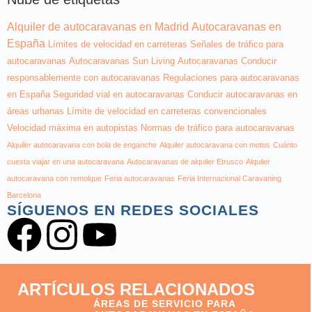
Alquiler de autocaravanas en Madrid
Autocaravanas en
España
Límites de velocidad en carreteras
Señales de tráfico para
autocaravanas
Autocaravanas Sun Living
Autocaravanas
Conducir
responsablemente con autocaravanas
Regulaciones para autocaravanas
en España
Seguridad vial en autocaravanas
Conducir autocaravanas en
áreas urbanas
Límite de velocidad en carreteras convencionales
Velocidad máxima en autopistas
Normas de tráfico para autocaravanas
Alquiler autocaravana con bola de enganche
Alquiler autocaravana con motos
Cuánto
cuesta viajar en una autocaravana
Autocaravanas de alquiler Etrusco
Alquiler
autocaravana con remolque
Feria autocaravanas
Feria Internacional Caravaning
Barcelona
SÍGUENOS EN REDES SOCIALES
ARTÍCULOS RELACIONADOS
ÁREAS DE SERVICIO PARA