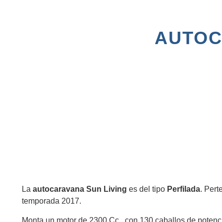
AUTOC
La
autocaravana Sun Living
es del tipo
Perfilada
. Pert
temporada 2017.
Monta un motor de 2300 Cc., con 130 caballos de potenci