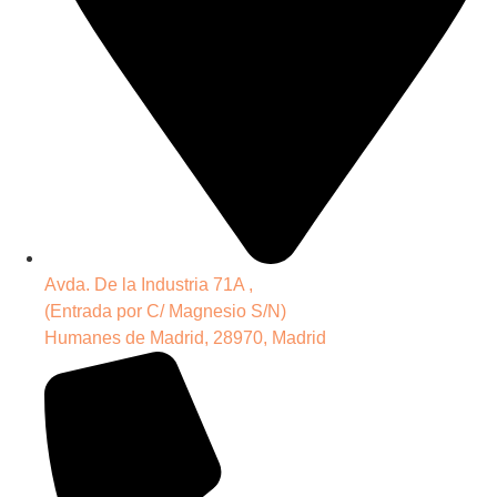
Avda. De la Industria 71A ,
(Entrada por C/ Magnesio S/N)
Humanes de Madrid, 28970, Madrid