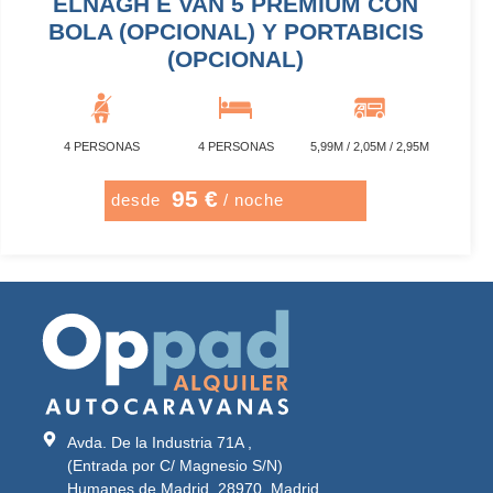
ELNAGH E VAN 5 PREMIUM CON
BOLA (OPCIONAL) Y PORTABICIS
(OPCIONAL)
4 PERSONAS
4 PERSONAS
5,99M / 2,05M / 2,95M
95 €
desde
/ noche
Avda. De la Industria 71A ,
(Entrada por C/ Magnesio S/N)
Humanes de Madrid, 28970, Madrid