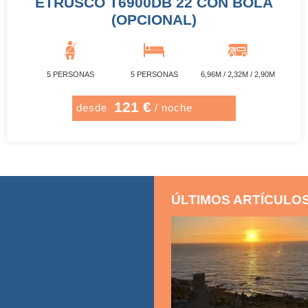
ETRUSCO T6900DB 22 CON BOLA
(OPCIONAL)
5 PERSONAS
5 PERSONAS
6,96M / 2,32M / 2,90M
121 €
desde
/ noche
ÚLTIMOS ARTÍCULO